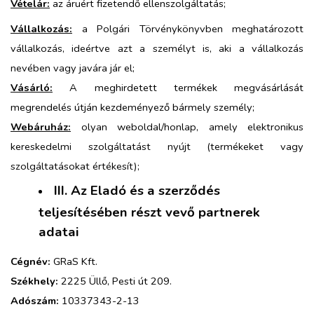
Vételár:
az áruért fizetendő ellenszolgáltatás;
Vállalkozás:
a Polgári Törvénykönyvben meghatározott
vállalkozás, ideértve azt a személyt is, aki a vállalkozás
nevében vagy javára jár el;
Vásárló:
A meghirdetett termékek megvásárlását
megrendelés útján kezdeményező bármely személy;
Webáruház:
olyan weboldal/honlap, amely elektronikus
kereskedelmi szolgáltatást nyújt (termékeket vagy
szolgáltatásokat értékesít);
III. Az Eladó és a szerződés
teljesítésében részt vevő partnerek
adatai
Cégnév:
GRaS Kft.
Székhely:
2225 Üllő, Pesti út 209.
Adószám:
10337343-2-13