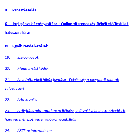
IX. Panaszkezelés
X. Jogi igények érvényesítése – Online vitarendezés, Békéltető Testület,
hatósági eljárás
XI. Egyéb rendelkezések
19. Szerzői jogok
20. Magatartási kódex
21. Az adatbeviteli hibák javítása - Felelősség a megadott adatok
valóságáért
22. Adatkezelés
23. A digitális adattartalom működése, műszaki védelmi intézkedések,
hardverrel és szoftverrel való kompatibilitás
24. ÁSZF-re irányadó jog