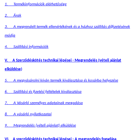
1. Termékinformációk elérhetősége
2. Árak
3. A megrendelt termék ellenértékének és a házhoz szállítás díjfizetésének
módja
4. Szállítási információk
V. A Szerződéskötés technikai lépései - Megrendelés (vételi ajánlat
elküldése)
5. A megvásárolni kíván termék kiválasztása és kosárba helyezése
6. Szállítási és fizetési feltételek kiválasztása
7. A Vásárló személyes adatainak megadása
8. A vásárló nyilatkozatai
9. Megrendelés (vételi ajánlat) elküldése
VI. A szerződéskötés technikai lépései - A megrendelés fogadása,