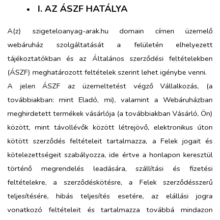
I. AZ ÁSZF HATÁLYA
A(z) szigeteloanyag-arak.hu domain címen üzemelő
webáruház szolgáltatását a felületén elhelyezett
tájékoztatókban és az Általános szerződési feltételekben
(ÁSZF) meghatározott feltételek szerint lehet igénybe venni.
A jelen ÁSZF az üzemeltetést végző Vállalkozás, (a
továbbiakban: mint Eladó, mi), valamint a Webáruházban
meghirdetett termékek vásárlója (a továbbiakban Vásárló, Ön)
között, mint távollévők között létrejövő, elektronikus úton
kötött szerződés feltételeit tartalmazza, a Felek jogait és
kötelezettségeit szabályozza, ide értve a honlapon keresztül
történő megrendelés leadására, szállítási és fizetési
feltételekre, a szerződéskötésre, a Felek szerződésszerű
teljesítésére, hibás teljesítés esetére, az elállási jogra
vonatkozó feltételeit és tartalmazza továbbá mindazon