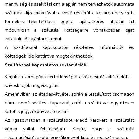
mennyiség és szállítási cím alapján nem tervezhetők automata
szállítási díjkalkulációval, a vevő részéről a kosárba helyezett
termékek tekintetében egyedi ajánlatkérés alapján áll
módunkban a szállítási költségekre vonatkozóan díjat
kalkulálni és ajánlatot tenni.
A szállítással kapcsolatos részletes információk és
költségek
ide kattintva
megtekinthetőek.
Szállítással kapcsolatos reklamációk:
Kérjük a csomag/árú sértetlenségét a kézbesítő/szállító előtt
szíveskedjék megvizsgálni.
Amennyiben az átadás-átvétel során a leszállított csomagon
bármi nemű sérülést tapasztal, arról a szállítóval együttesen
köteles jegyzőkönyvet felvenni.
Az igazolhatóan a szállításból eredő károkért a szállítást
végző vállal felelősséget. Kérjük, hogy a szállítási
reklamációjáról szóló jegyzőkönyvet küldje meg számunkra.