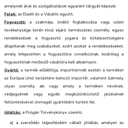
amelynek áruk és szolgáltatások egyaránt tárgyát képezik;
Felek:
az Eladó és a Vásárló együtt;
Fogyasztó:
a szakmája, önálló foglalkozása vagy üzleti
tevékenysége körén kívül eljáró természetes személy; egyes
rendelkezések a fogyasztó jogaira és kötelezettségeire
állapítanak meg szabályokat, ezért azokat a rendelkezéseket,
amely kifejezetten a fogyasztóra vonatkoznak, kizárólag a
fogyasztónak minősülő vásárlóra kell alkalmazni.
Gyártó:
a termék előállítója, importtermék esetén a terméket
az Európai Unió területére behozó importőr, valamint bármely
olyan személy, aki vagy amely a terméken nevének,
védjegyének vagy egyéb megkülönböztető jelzésének
feltüntetésével önmagát gyártóként tünteti fel;
Jótállás:
a Polgári Törvénykönyv szerinti,
a) a szerződés teljesítéséért vállalt jótállás, amelyet az