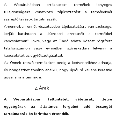
A Webáruházban értékesített termékek lényeges
tulajdonságaira vonatkozó tájékoztatást a termékeknél
szereplő leírások tartalmazzák.
Amennyiben ennél részletesebb tájékoztatásra van szüksége,
kérjük kattintson a „Kérdezni szeretnék a termékkel
kapcsolatban” linkre, vagy az Eladó adatai között rögzített
telefonszámon vagy e-mailben szíveskedjen felvenni a
kapcsolatot az ügyfélszolgálattal.
Az Önnek tetsző termékeket pedig a kedvenceikhez adhatja,
és böngészhet tovább anélkül, hogy újból rá kellene keresnie
ugyanarra a termékre.
Árak
A Webáruházban feltüntetett vételárak, illetve
egységárak az általános forgalmi adó összegét
tartalmazzák és forintban értendők.