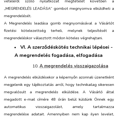
vételéről szóló nyilatkozat megtételét követően a
„MEGRENDELÉS LEADÁSA” gombot megnyomva elküldheti a
megrendelését.
A Megrendelés leadása gomb megnyomásával a Vásárlót
fizetési kötelezettség terheli, melynek teljesítését a
megrendeléskor választott módon köteles végrehajtani.
VI. A szerződéskötés technikai lépései -
A megrendelés fogadása, elfogadása
A megrendelés visszaigazolása
A megrendelés elküldésekor a képernyőn azonnali üzenetként
megjelenik egy tájékoztatás arról, hogy technikailag sikeresen
megvalósult a megrendelés elküldése. A Vásárló által
megadott e-mail címére 48 órán belül küldünk Önnek egy
automatikus visszaigazolást, amely tartalmazza
megrendelése adatait. Amennyiben nem kap ilyen levelet,