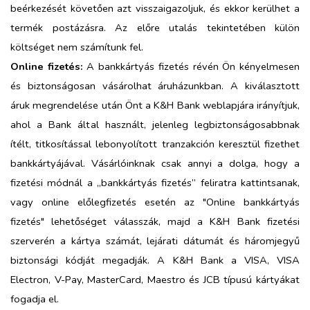
beérkezését követően azt visszaigazoljuk, és ekkor kerülhet a
termék postázásra. Az előre utalás tekintetében külön
költséget nem számítunk fel.
Online fizetés:
A bankkártyás fizetés révén Ön kényelmesen
és biztonságosan vásárolhat áruházunkban. A kiválasztott
áruk megrendelése után Önt a K&H Bank weblapjára irányítjuk,
ahol a Bank által használt, jelenleg legbiztonságosabbnak
ítélt, titkosítással lebonyolított tranzakción keresztül fizethet
bankkártyájával. Vásárlóinknak csak annyi a dolga, hogy a
fizetési módnál a „bankkártyás fizetés” feliratra kattintsanak,
vagy online előlegfizetés esetén az "Online bankkártyás
fizetés" lehetőséget válasszák, majd a K&H Bank fizetési
szerverén a kártya számát, lejárati dátumát és háromjegyű
biztonsági kódját megadják. A K&H Bank a VISA, VISA
Electron, V-Pay, MasterCard, Maestro és JCB típusú kártyákat
fogadja el.