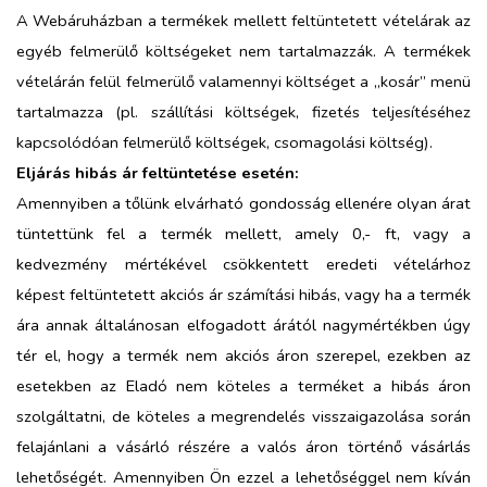
A Webáruházban a termékek mellett feltüntetett vételárak az
egyéb felmerülő költségeket nem tartalmazzák. A termékek
vételárán felül felmerülő valamennyi költséget a „kosár” menü
tartalmazza (pl. szállítási költségek, fizetés teljesítéséhez
kapcsolódóan felmerülő költségek, csomagolási költség).
Eljárás hibás ár feltüntetése esetén:
Amennyiben a tőlünk elvárható gondosság ellenére olyan árat
tüntettünk fel a termék mellett, amely 0,- ft, vagy a
kedvezmény mértékével csökkentett eredeti vételárhoz
képest feltüntetett akciós ár számítási hibás, vagy ha a termék
ára annak általánosan elfogadott árától nagymértékben úgy
tér el, hogy a termék nem akciós áron szerepel, ezekben az
esetekben az Eladó nem köteles a terméket a hibás áron
szolgáltatni, de köteles a megrendelés visszaigazolása során
felajánlani a vásárló részére a valós áron történő vásárlás
lehetőségét. Amennyiben Ön ezzel a lehetőséggel nem kíván