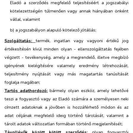
Eladó a szerződés megfelelő teljesítéséért a jogszabályi
kötelezettségén túlmenően vagy annak hiányában önként
vállal, valamint
b) a jogszabályon alapuló kötelező jótállás;
Szolgáltatás:
termék, ingatlan vagy vagyoni értékű jog
értékesítésén kívül minden olyan - ellenszolgáltatás fejében
végzett - tevékenység, amely a megrendelő, illetve megbízó
igényének kielégítésére valamely eredmény létrehozását,
teljesítmény nyújtását vagy más magatartás tanúsítását
foglalja magában;
Tartós adathordozó:
bármely olyan eszköz, amely lehetővé
teszi a fogyasztó vagy az Eladó számára a személyesen neki
címzett adatoknak a jövőben is hozzáférhető módon és az
adat céljának megfelelő ideig történő tárolását, valamint a
tárolt adatok változatlan formában történő megjelenítését;
Távollévők között kötött szerződés:
olyan fogyasztói