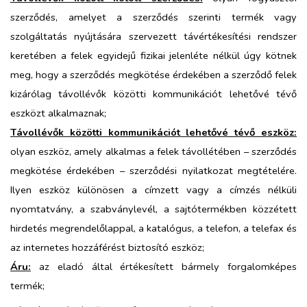
szerződés, amelyet a szerződés szerinti termék vagy
szolgáltatás nyújtására szervezett távértékesítési rendszer
keretében a felek egyidejű fizikai jelenléte nélkül úgy kötnek
meg, hogy a szerződés megkötése érdekében a szerződő felek
kizárólag távollévők közötti kommunikációt lehetővé tévő
eszközt alkalmaznak;
Távollévők közötti kommunikációt lehetővé tévő eszköz:
olyan eszköz, amely alkalmas a felek távollétében – szerződés
megkötése érdekében – szerződési nyilatkozat megtételére.
Ilyen eszköz különösen a címzett vagy a címzés nélküli
nyomtatvány, a szabványlevél, a sajtótermékben közzétett
hirdetés megrendelőlappal, a katalógus, a telefon, a telefax és
az internetes hozzáférést biztosító eszköz;
Áru:
az eladó által értékesített bármely forgalomképes
termék;