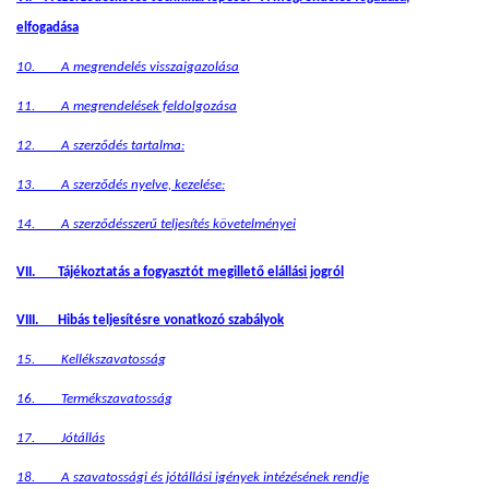
elfogadása
10. A megrendelés visszaigazolása
11. A megrendelések feldolgozása
12. A szerződés tartalma:
13.
A szerződés nyelve, kezelése:
14. A szerződésszerű teljesítés követelményei
VII. Tájékoztatás a fogyasztót megillető elállási jogról
VIII. Hibás teljesítésre vonatkozó szabályok
15.
Kellékszavatosság
16.
Termékszavatosság
17. Jótállás
18. A szavatossági és jótállási igények intézésének rendje