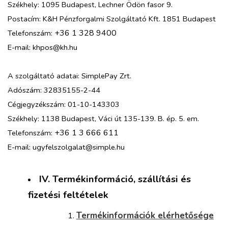
Székhely: 1095 Budapest, Lechner Ödön fasor 9.
Postacím: K&H Pénzforgalmi Szolgáltató Kft. 1851 Budapest
+36 1 328 9400
Telefonszám:
E-mail:
khpos@kh.hu
A szolgáltató adatai:
SimplePay Zrt.
Adószám: 32835155-2-44
Cégjegyzékszám: 01-10-143303
Székhely: 1138 Budapest, Váci út 135-139. B. ép. 5. em.
+36 1 3 666 611
Telefonszám:
E-mail:
ugyfelszolgalat@simple.hu
IV. Termékinformáció, szállítási és
fizetési feltételek
Termékinformációk elérhetősége