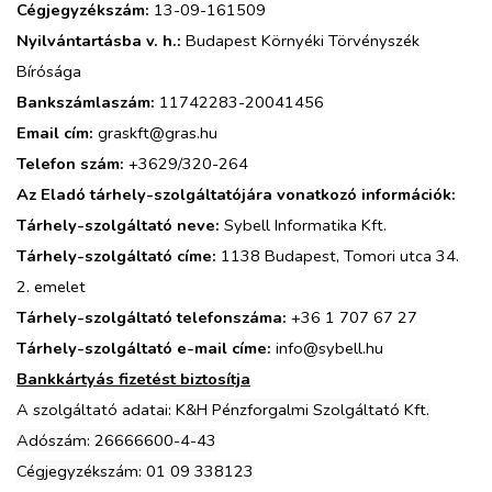
Cégjegyzékszám:
13-09-161509
Nyilvántartásba v. h.:
Budapest Környéki Törvényszék
Bírósága
Bankszámlaszám:
11742283-20041456
Email cím:
graskft@gras.hu
Telefon szám:
+3629/320-264
Az Eladó tárhely-szolgáltatójára vonatkozó információk:
Tárhely-szolgáltató neve:
Sybell Informatika Kft.
Tárhely-szolgáltató címe:
1138 Budapest, Tomori utca 34.
2. emelet
Tárhely-szolgáltató telefonszáma:
+36 1 707 67 27
Tárhely-szolgáltató e-mail címe:
info@sybell.hu
Bankkártyás fizetést biztosítja
A szolgáltató adatai:
K&H Pénzforgalmi Szolgáltató Kft.
Adószám: 26666600-4-43
Cégjegyzékszám: 01 09 338123