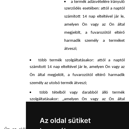
a t
ermék adásvételére irányuló
szerződés esetében: attól a naptól
számított 14 nap elteltével jár le,
amelyen Ön vagy az Ön által
megjelölt, a fuvarozótól eltérő
harmadik személy a terméket
átveszi;
több termék szolgáltatásakor: attól a naptól
számított 14 nap elteltével jár le, amelyen Ön vagy az
Ön által megjelölt, a fuvarozótól eltérő harmadik
személy az utolsó termék átveszi;
több tételből vagy darabból álló termék
szolgáltatásakor: „amelyen Ön vagy az Ön által
megjelölt, a fuvarozótól eltérő harmadik személy az
utolsó tételt vagy darabot átveszi;
Az oldal sütiket
Ön az elállási jogát a szerződés megkötésének napja és a