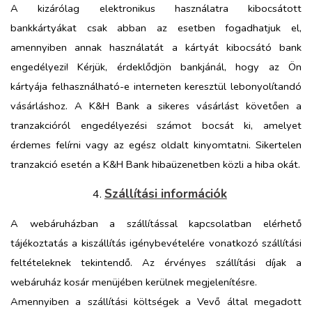
A kizárólag elektronikus használatra kibocsátott
bankkártyákat csak abban az esetben fogadhatjuk el,
amennyiben annak használatát a kártyát kibocsátó bank
engedélyezi! Kérjük, érdeklődjön bankjánál, hogy az Ön
kártyája felhasználható-e interneten keresztül lebonyolítandó
vásárláshoz. A K&H Bank a sikeres vásárlást követően a
tranzakcióról engedélyezési számot bocsát ki, amelyet
érdemes felírni vagy az egész oldalt kinyomtatni. Sikertelen
tranzakció esetén a K&H Bank hibaüzenetben közli a hiba okát.
Szállítási információk
A webáruházban a szállítással kapcsolatban elérhető
tájékoztatás a kiszállítás igénybevételére vonatkozó szállítási
feltételeknek tekintendő. Az érvényes szállítási díjak a
webáruház kosár menüjében kerülnek megjelenítésre.
Amennyiben a szállítási költségek a Vevő által megadott