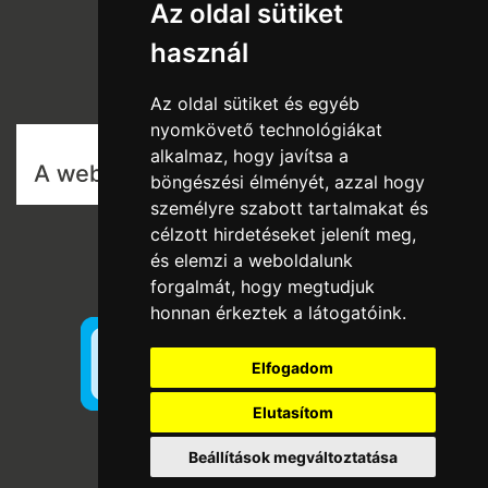
Az oldal sütiket
Rólunk
használ
Szállítás és fizetés
Vásárlási feltételek
Az oldal sütiket és egyéb
nyomkövető technológiákat
alkalmaz, hogy javítsa a
böngészési élményét, azzal hogy
személyre szabott tartalmakat és
célzott hirdetéseket jelenít meg,
és elemzi a weboldalunk
forgalmát, hogy megtudjuk
honnan érkeztek a látogatóink.
Elfogadom
Elutasítom
Beállítások megváltoztatása