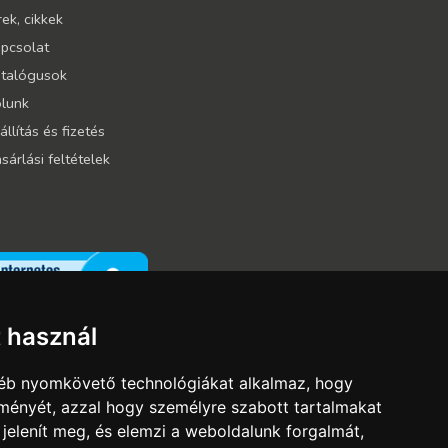
rek, cikkek
pcsolat
talógusok
lunk
állítás és fizetés
sárlási feltételek
t használ
gyéb nyomkövető technológiákat alkalmaz, hogy
lményét, azzal hogy személyre szabott tartalmakat
 jelenít meg, és elemzi a weboldalunk forgalmát,