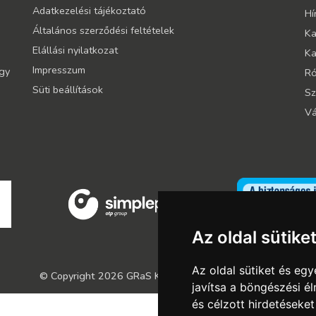
Adatkezelési tájékoztató
Hí
Általános szerződési feltételek
Ka
Elállási nyilatkozat
Ka
Impresszum
így
Ró
Süti beállítások
Sz
Vá
Az oldal sütike
Az oldal sütiket és e
© Copyright 2026
GRaS Kft.
Minden jog fenntartva!
javítsa a böngészési é
és célzott hirdetéseket