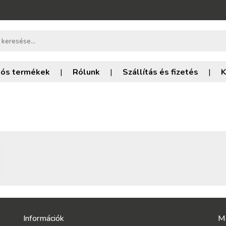
iós termékek
|
Rólunk
|
Szállítás és fizetés
|
K
Információk
M