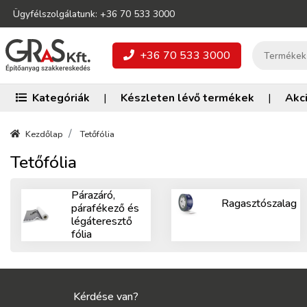
Ügyfélszolgálatunk: +36 70 533 3000
+36 70 533 3000
Kategóriák
|
Készleten lévő termékek
|
Akc
Kezdőlap
Tetőfólia
Tetőfólia
Párazáró,
Ragasztószalag
párafékező és
légáteresztő
fólia
Kérdése van?