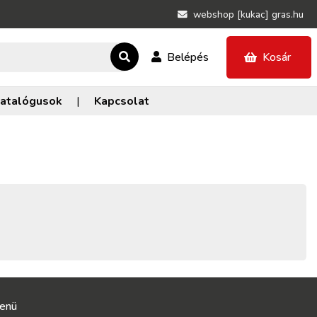
webshop [kukac] gras.hu
Belépés
Kosár
atalógusok
|
Kapcsolat
enü