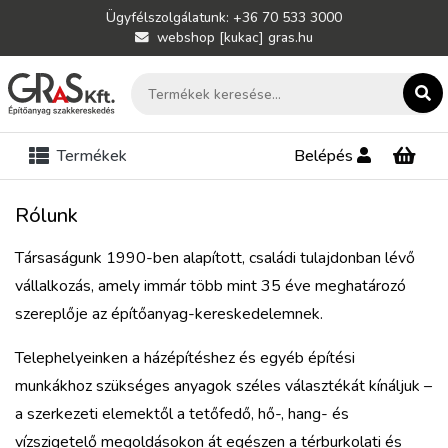
Ügyfélszolgálatunk: +36 70 533 3000
webshop [kukac] gras.hu
Termékek
Belépés
Rólunk
Társaságunk 1990-ben alapított, családi tulajdonban lévő
vállalkozás, amely immár több mint 35 éve meghatározó
szereplője az építőanyag-kereskedelemnek.
Telephelyeinken a házépítéshez és egyéb építési
munkákhoz szükséges anyagok széles választékát kínáljuk –
a szerkezeti elemektől a tetőfedő, hő-, hang- és
vízszigetelő megoldásokon át egészen a térburkolati és