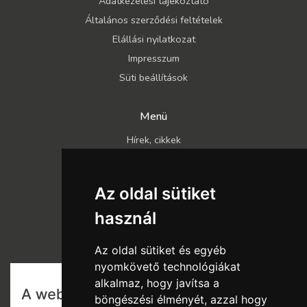
Adatkezelési tájékoztató
Általános szerződési feltételek
Elállási nyilatkozat
Impresszum
Süti beállítások
Menü
Hírek, cikkek
Kapcsolat
Katalógusok
Az oldal sütiket
Rólunk
használ
Szállítás és fizetés
Vásárlási feltételek
Az oldal sütiket és egyéb
nyomkövető technológiákat
alkalmaz, hogy javítsa a
böngészési élményét, azzal hogy