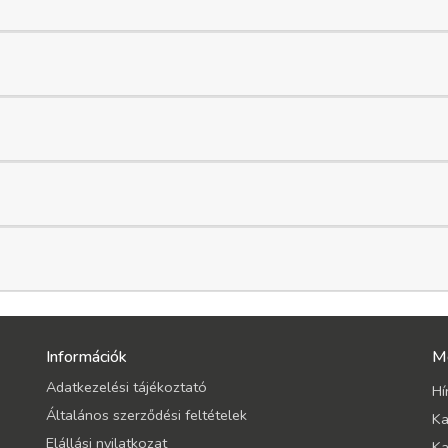
Információk
M
Adatkezelési tájékoztató
Hí
Általános szerződési feltételek
Ka
Elállási nyilatkozat
Ka