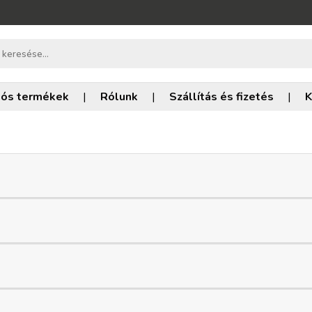
iós termékek
|
Rólunk
|
Szállítás és fizetés
|
K