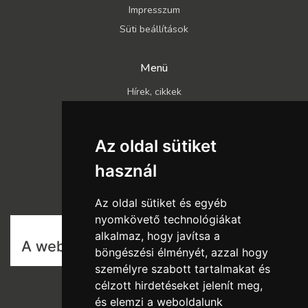
Impresszum
Süti beállítások
Menü
Hírek, cikkek
Kapcsolat
Katalógusok
Az oldal sütiket
Rólunk
használ
Szállítás és fizetés
Vásárlási feltételek
Az oldal sütiket és egyéb
nyomkövető technológiákat
alkalmaz, hogy javítsa a
böngészési élményét, azzal hogy
személyre szabott tartalmakat és
célzott hirdetéseket jelenít meg,
és elemzi a weboldalunk