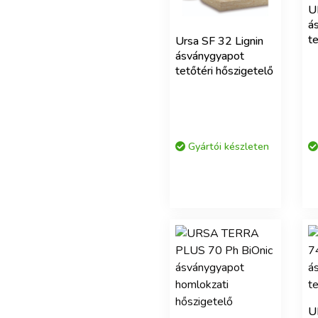
U
á
te
Ursa SF 32 Lignin
ásványgyapot
tetőtéri hőszigetelő
Gyártói készleten
U