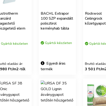
ustrotherm
BACHL Extrapor
Rockwool
anzárd
100 SZP expandált
Ceilingrock
agastető
polisztirol
kőzetgyapot
őszigetelő elem
keményhab tábla
Gyártói készleten
Gyártói készleten
Gyártói ké
Egyedi áras
uttó eladási ár:
Bruttó eladási
 980 Ft/m2-től
termék
3 501 Ft/m