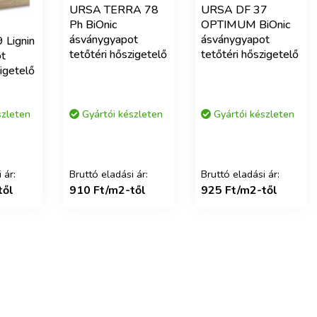
URSA TERRA 78
URSA DF 37
Ph BiOnic
OPTIMUM BiOnic
ásványgyapot
ásványgyapot
 Lignin
tetőtéri hőszigetelő
tetőtéri hőszigetelő
t
zigetelő
szleten
Gyártói készleten
Gyártói készleten
 ár:
Bruttó eladási ár:
Bruttó eladási ár:
től
910 Ft/m2-től
925 Ft/m2-től