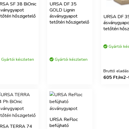
RSA SF 38 BiOnic
URSA DF 35
sványgyapot
GOLD Lignin
tőtéri hőszigetelő
ásványgyapot
URSA DF 39
tetőtéri hőszigetelő
ásványgyapo
tetőtéri hős
Gyártói ké
Gyártói készleten
Gyártói készleten
Bruttó eladási
605 Ft/m2-
URSA ReFloc
befújható
RSA TERRA 74