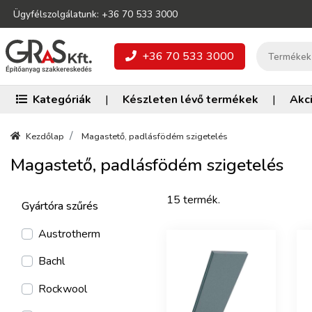
Ügyfélszolgálatunk: +36 70 533 3000
+36 70 533 3000
Kategóriák
|
Készleten lévő termékek
|
Akc
Kezdőlap
Magastető, padlásfödém szigetelés
Magastető, padlásfödém szigetelés
15 termék.
Gyártóra szűrés
Austrotherm
Bachl
Rockwool