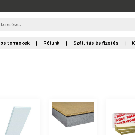
iós termékek
|
Rólunk
|
Szállítás és fizetés
|
K