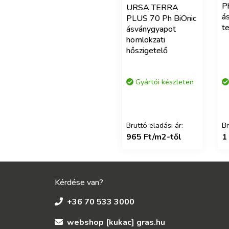
P
URSA TERRA
á
PLUS 70 Ph BiOnic
te
ásványgyapot
homlokzati
hőszigetelő
Gyártói készleten
Bruttó eladási ár:
Br
965 Ft/m2-től
1
Kérdése van?
+36 70 533 3000
webshop [kukac] gras.hu