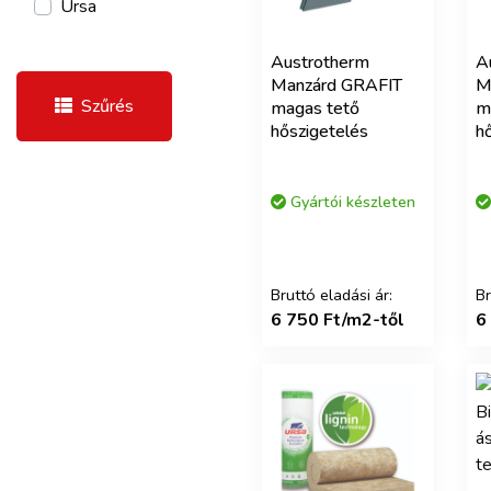
Ursa
Austrotherm
A
Manzárd GRAFIT
M
Szűrés
magas tető
m
hőszigetelés
h
Gyártói készleten
Bruttó eladási ár:
Br
6 750 Ft/m2-től
6