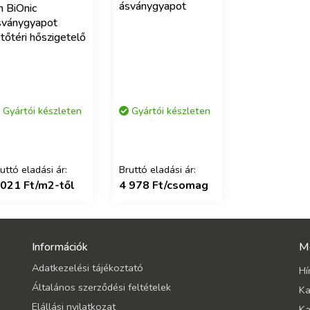
ásványgyapot
h BiOnic
sványgyapot
tőtéri hőszigetelő
Gyártói készleten
Gyártói készleten
uttó eladási ár:
Bruttó eladási ár:
 021 Ft/m2-től
4 978 Ft/csomag
Információk
M
Adatkezelési tájékoztató
Hí
Általános szerződési feltételek
Ka
Elállási nyilatkozat
Ka