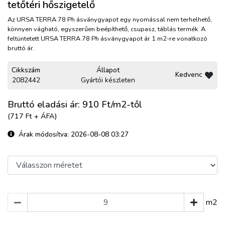
tetőtéri hőszigetelő
Az URSA TERRA 78 Ph ásványgyapot egy nyomással nem terhelhető,
könnyen vágható, egyszerűen beépíthető, csupasz, táblás termék. A
feltüntetett URSA TERRA 78 Ph ásványgyapot ár 1 m2-re vonatkozó
bruttó ár.
Cikkszám
Állapot
Kedvenc
2082442
Gyártói készleten
Bruttó eladási ár: 910
Ft/m2-től
(717 Ft + ÁFA)
Árak módosítva: 2026-08-08 03:27
m2