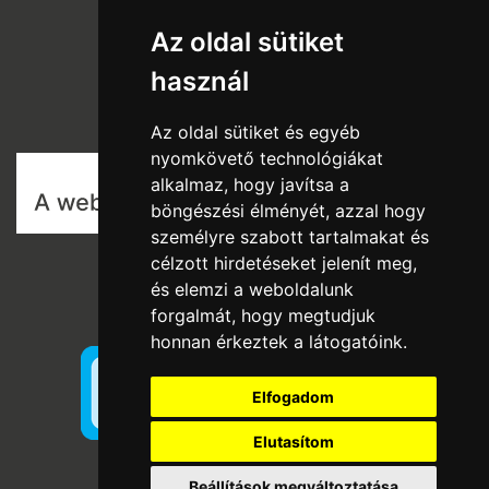
Katalógusok
Az oldal sütiket
Rólunk
használ
Szállítás és fizetés
Vásárlási feltételek
Az oldal sütiket és egyéb
nyomkövető technológiákat
alkalmaz, hogy javítsa a
böngészési élményét, azzal hogy
személyre szabott tartalmakat és
célzott hirdetéseket jelenít meg,
és elemzi a weboldalunk
forgalmát, hogy megtudjuk
honnan érkeztek a látogatóink.
Elfogadom
Elutasítom
Beállítások megváltoztatása