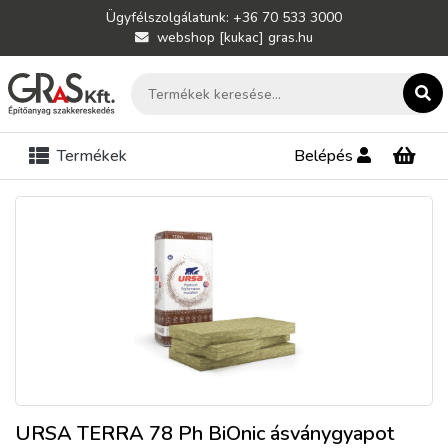
Ügyfélszolgálatunk: +36 70 533 3000
webshop [kukac] gras.hu
Termékek
Belépés
URSA TERRA 78 Ph BiOnic ásványgyapot