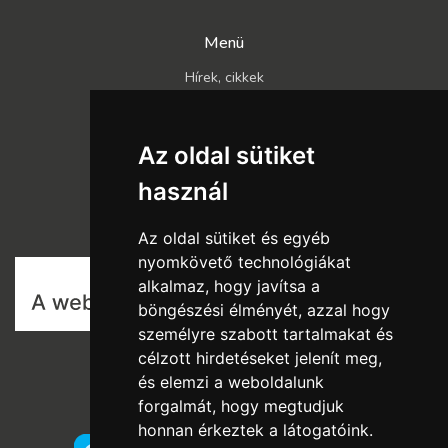
Menü
Hírek, cikkek
Kapcsolat
Katalógusok
Az oldal sütiket
Rólunk
használ
Szállítás és fizetés
Vásárlási feltételek
Az oldal sütiket és egyéb
nyomkövető technológiákat
alkalmaz, hogy javítsa a
böngészési élményét, azzal hogy
személyre szabott tartalmakat és
célzott hirdetéseket jelenít meg,
és elemzi a weboldalunk
forgalmát, hogy megtudjuk
honnan érkeztek a látogatóink.