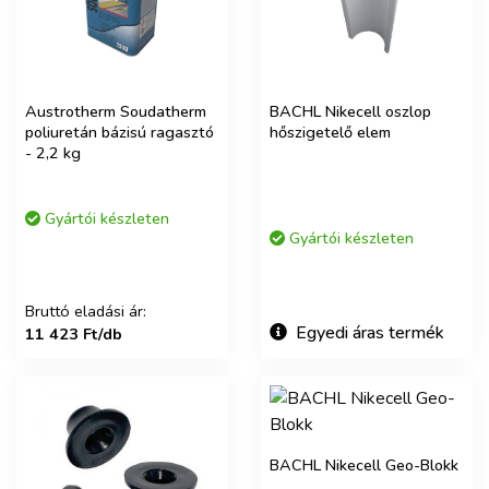
Austrotherm Soudatherm
BACHL Nikecell oszlop
poliuretán bázisú ragasztó
hőszigetelő elem
- 2,2 kg
Gyártói készleten
Gyártói készleten
Bruttó eladási ár:
Egyedi áras termék
11 423 Ft/db
BACHL Nikecell Geo-Blokk