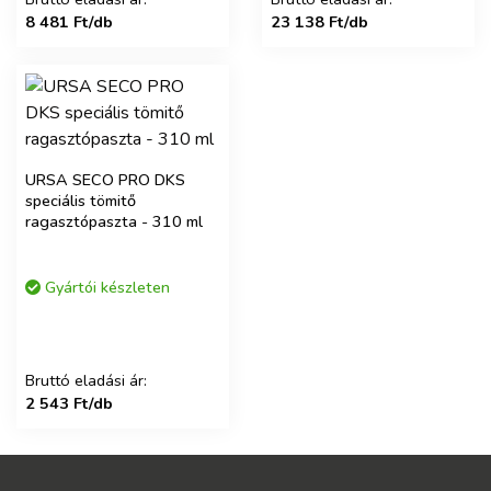
8 481 Ft/db
23 138 Ft/db
URSA SECO PRO DKS
speciális tömitő
ragasztópaszta - 310 ml
Gyártói készleten
Bruttó eladási ár:
2 543 Ft/db