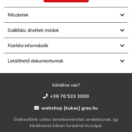
Részletek
Szállítási, átvételi módok
Fizetési információk
Letölthető dokumentumok
Kérdése van?
+36 70 533 3000
webshop [kukac] gras.hu
Értékesítőink széles termékismerettel rendelkeznek, így
kérdéseivel bátran fordulhat hozzájuk.