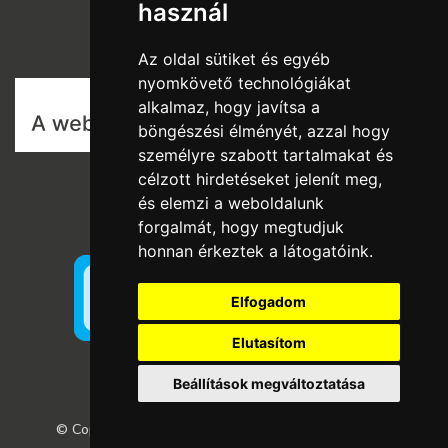
használ
Szállítás és fizetés
Vásárlási feltételek
Az oldal sütiket és egyéb
nyomkövető technológiákat
alkalmaz, hogy javítsa a
böngészési élményét, azzal hogy
személyre szabott tartalmakat és
célzott hirdetéseket jelenít meg,
és elemzi a weboldalunk
forgalmát, hogy megtudjuk
honnan érkeztek a látogatóink.
Elfogadom
Elutasítom
Beállítások megváltoztatása
© Copyright 2026
GRaS Kft.
Minden jog fenntartva!