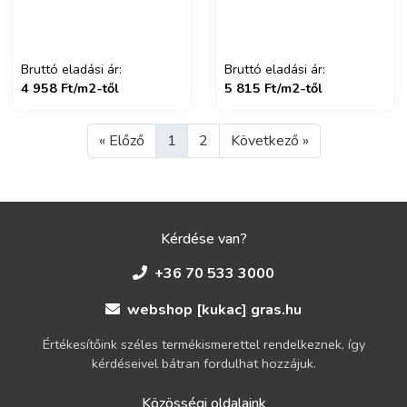
Bruttó eladási ár:
Bruttó eladási ár:
4 958 Ft/m2-től
5 815 Ft/m2-től
« Előző
1
2
Következő »
Kérdése van?
+36 70 533 3000
webshop [kukac] gras.hu
Értékesítőink széles termékismerettel rendelkeznek, így
kérdéseivel bátran fordulhat hozzájuk.
Közösségi oldalaink