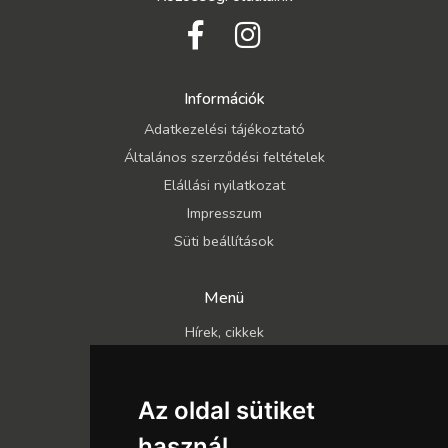
Információk
Adatkezelési tájékoztató
Általános szerződési feltételek
Elállási nyilatkozat
Impresszum
Süti beállítások
Menü
Hírek, cikkek
Kapcsolat
Katalógusok
Az oldal sütiket
Rólunk
használ
Szállítás és fizetés