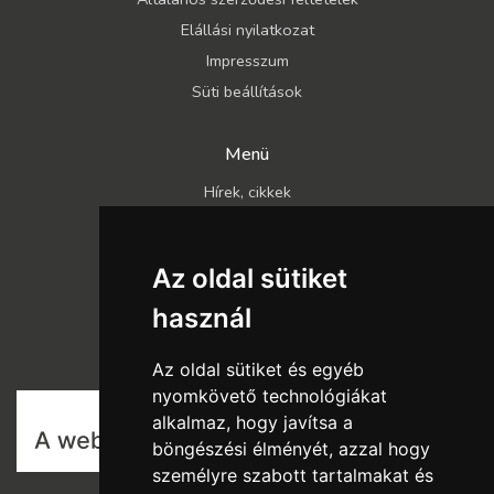
Elállási nyilatkozat
Impresszum
Süti beállítások
Menü
Hírek, cikkek
Kapcsolat
Katalógusok
Az oldal sütiket
Rólunk
használ
Szállítás és fizetés
Vásárlási feltételek
Az oldal sütiket és egyéb
nyomkövető technológiákat
alkalmaz, hogy javítsa a
böngészési élményét, azzal hogy
személyre szabott tartalmakat és