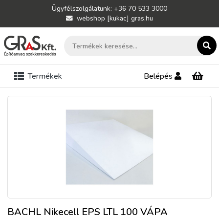
Ügyfélszolgálatunk: +36 70 533 3000
webshop [kukac] gras.hu
Termékek
Belépés
BACHL Nikecell EPS LTL 100 VÁPA