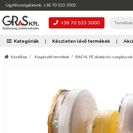
Ügyfélszolgálatunk: +36 70 533 3000
+36 70 533 3000
Kategóriák
|
Készleten lévő termékek
|
Akc
Kezdőlap
Kiegészítő termékek
BACHL PE dilatációs szegélycsík