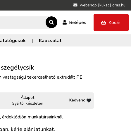
webshop [kukac] gras.hu
Belépés
Kosár
atalógusok
|
Kapcsolat
 szegélycsík
vastagságú tekercselhető extrudált PE
Állapot
Kedvenc
Gyártói készleten
, érdeklődjön munkatársainknál.
an, kérje ajánlatunkat.