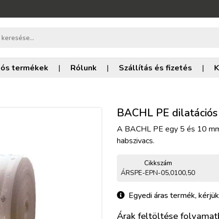
iós termékek
|
Rólunk
|
Szállítás és fizetés
|
K
BACHL PE dilatációs
A BACHL PE egy 5 és 10 mm 
habszivacs.
Cikkszám
ÁRSPE-EPN-05,0100,50
Egyedi áras termék, kérjük
Árak feltöltése folyamatb