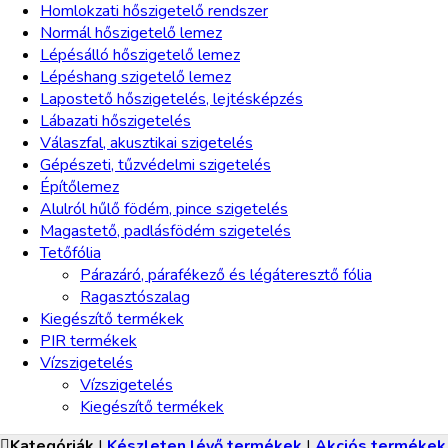
Homlokzati hőszigetelő rendszer
Normál hőszigetelő lemez
Lépésálló hőszigetelő lemez
Lépéshang szigetelő lemez
Lapostető hőszigetelés, lejtésképzés
Lábazati hőszigetelés
Válaszfal, akusztikai szigetelés
Gépészeti, tűzvédelmi szigetelés
Építőlemez
Alulról hűlő födém, pince szigetelés
Magastető, padlásfödém szigetelés
Tetőfólia
Párazáró, párafékező és légáteresztő fólia
Ragasztószalag
Kiegészítő termékek
PIR termékek
Vízszigetelés
Vízszigetelés
Kiegészítő termékek
Kategóriák
|
Készleten lévő termékek
|
Akciós termékek