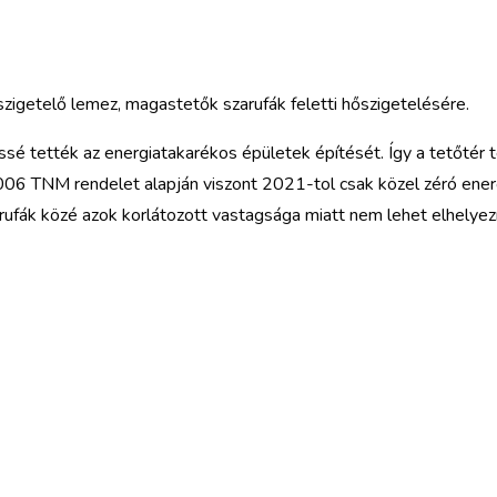
etelő lemez, magastetők szarufák feletti hőszigetelésére.
 tették az energiatakarékos épületek építését. Így a tetőtér t
06 TNM rendelet alapján viszont 2021-tol csak közel zéró energ
fák közé azok korlátozott vastagsága miatt nem lehet elhelyezni, 