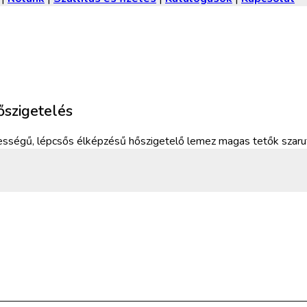
szigetelés
égű, lépcsős élképzésű hőszigetelő lemez magas tetők szarufák