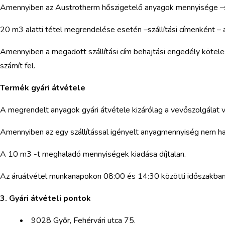
Amennyiben az Austrotherm hőszigetelő anyagok mennyisége –szállí
20 m3 alatti tétel megrendelése esetén –szállítási címenként – a
Amennyiben a megadott szállítási cím behajtási engedély köteles,
számít fel.
Termék gyári átvétele
A megrendelt anyagok gyári átvétele kizárólag a vevőszolgálat v
Amennyiben az egy szállítással igényelt anyagmennyiség nem hal
A 10 m3 -t meghaladó mennyiségek kiadása díjtalan.
Az áruátvétel munkanapokon 08:00 és 14:30 közötti időszakban bi
3. Gyári átvételi pontok
9028 Győr, Fehérvári utca 75.