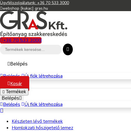
Ügyfélszolgálatunk: +36 70 533 3000
webshop [kukac] gras.hu
+36 70 533 3000
Belépés
Belépés
Új fiók létrehozása
Kosár
Termékek
Belépés
Belépés
Új fiók létrehozása
Készleten lévő termékek
Homlokzati hőszigetelő lemez