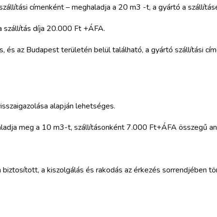
tási címenként – meghaladja a 20 m3 -t, a gyártó a szállításért 
 szállítás díja 20.000 Ft +ÁFA.
 és az Budapest területén belül található, a gyártó szállítási cí
isszaigazolása alapján lehetséges.
adja meg a 10 m3-t, szállításonként 7.000 Ft+ÁFA összegű anyag
ztosított, a kiszolgálás és rakodás az érkezés sorrendjében tör