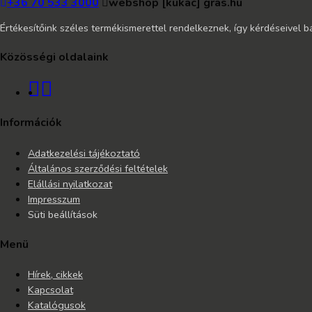
+36 70 533 3000
webshop [kukac] gras.hu
Értékesítőink széles termékismerettel rendelkeznek, így kérdéseivel b
Közösségi oldalaink
Információk
Adatkezelési tájékoztató
Általános szerződési feltételek
Elállási nyilatkozat
Impresszum
Süti beállítások
Menü
Hírek, cikkek
Kapcsolat
Katalógusok