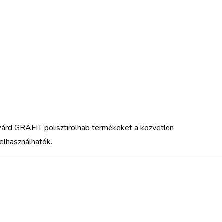
nzárd GRAFIT polisztirolhab termékeket a közvetlen
felhasználhatók.