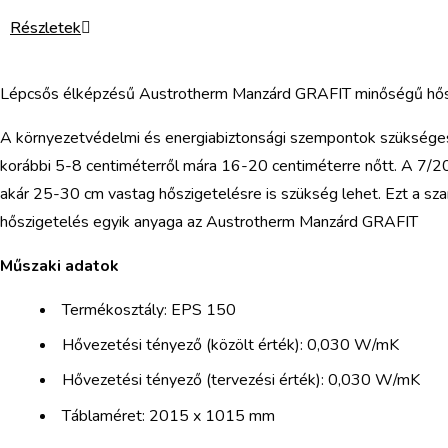
Részletek
Lépcsős élképzésű Austrotherm Manzárd GRAFIT minőségű hőszig
A környezetvédelmi és energiabiztonsági szempontok szükségessé
korábbi 5-8 centiméterről mára 16-20 centiméterre nőtt. A 7/20
akár 25-30 cm vastag hőszigetelésre is szükség lehet. Ezt a szaru
hőszigetelés egyik anyaga az Austrotherm Manzárd GRAFIT
Műszaki adatok
Termékosztály: EPS 150
Hővezetési tényező (közölt érték): 0,030 W/mK
Hővezetési tényező (tervezési érték): 0,030 W/mK
Táblaméret: 2015 x 1015 mm