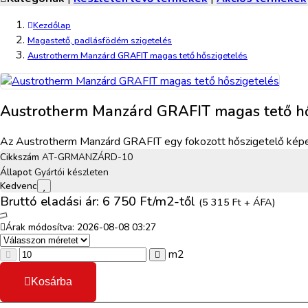
Kezdőlap
Magastető, padlásfödém szigetelés
Austrotherm Manzárd GRAFIT magas tető hőszigetelés
Austrotherm Manzárd GRAFIT magas tető hő
Az Austrotherm Manzárd GRAFIT egy fokozott hőszigetelő képess
Cikkszám
AT-GRMANZÁRD-10
Állapot
Gyártói készleten
Kedvenc
Bruttó eladási ár: 6 750
Ft/m2-től
(5 315 Ft + ÁFA)
Árak módosítva: 2026-08-08 03:27
m2
Kosárba