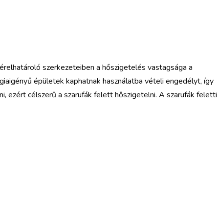
érelhatároló szerkezeteiben a hőszigetelés vastagsága a
iaigényű épületek kaphatnak használatba vételi engedélyt, így
ezért célszerű a szarufák felett hőszigetelni. A szarufák feletti