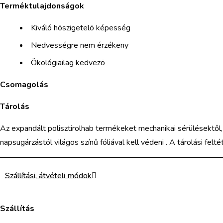
Terméktulajdonságok
Kiváló höszigetelö képesség
Nedvességre nem érzékeny
Ökológiailag kedvezö
Csomagolás
Tárolás
Az expandált polisztirolhab termékeket mechanikai sérülésektől,
napsugárzástól világos színű fóliával kell védeni . A tárolási felt
Szállítási, átvételi módok
Szállítás