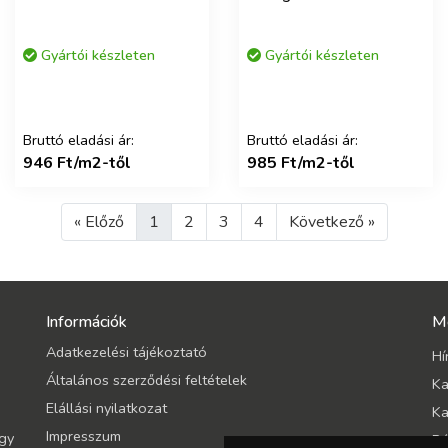
Gyártói készleten
Gyártói készleten
Bruttó eladási ár:
Bruttó eladási ár:
946 Ft/m2-től
985 Ft/m2-től
« Előző
1
2
3
4
Következő »
Információk
M
Adatkezelési tájékoztató
Hí
Általános szerződési feltételek
Ka
Elállási nyilatkozat
Ka
Impresszum
így
Ró