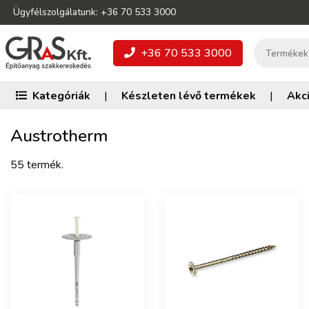
Ügyfélszolgálatunk: +36 70 533 3000
+36 70 533 3000
Kategóriák
|
Készleten lévő termékek
|
Akc
Austrotherm
55 termék.