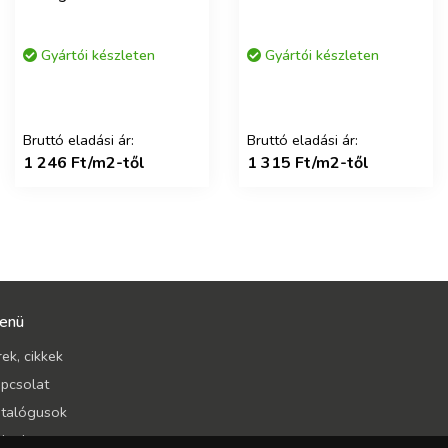
Gyártói készleten
Gyártói készleten
Bruttó eladási ár:
Bruttó eladási ár:
1 246 Ft/m2-től
1 315 Ft/m2-től
enü
rek, cikkek
pcsolat
talógusok
lunk