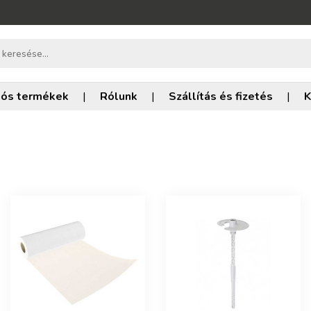
iós termékek
|
Rólunk
|
Szállítás és fizetés
|
K