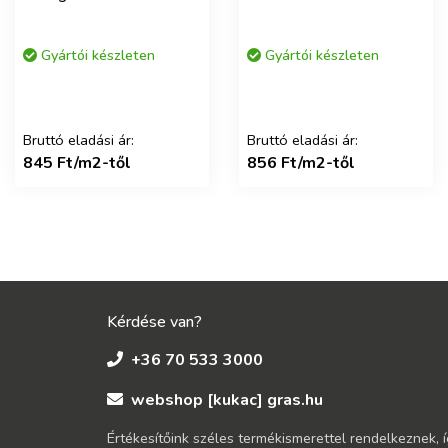
Gyártói készleten
Gyártói készleten
Bruttó eladási ár:
Bruttó eladási ár:
845 Ft/m2-től
856 Ft/m2-től
Kérdése van?
+36 70 533 3000
webshop [kukac] gras.hu
Értékesítőink széles termékismerettel rendelkeznek, 