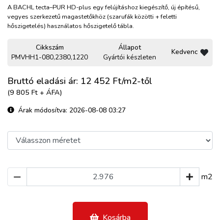
A BACHL tecta–PUR HD-plus egy felújításhoz kiegészítő, új építésű,
vegyes szerkezetű magastetőkhöz (szarufák közötti + feletti
hőszigetelés) használatos hőszigetelő tábla.
Cikkszám
Állapot
Kedvenc
PMVHH1-080,2380,1220
Gyártói készleten
Bruttó eladási ár: 12 452
Ft/m2-től
(9 805 Ft + ÁFA)
Árak módosítva: 2026-08-08 03:27
m2
Kosárba