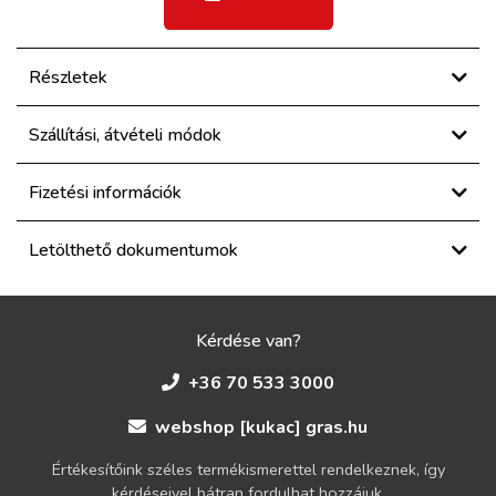
Részletek
Szállítási, átvételi módok
Fizetési információk
Letölthető dokumentumok
Kérdése van?
+36 70 533 3000
webshop [kukac] gras.hu
Értékesítőink széles termékismerettel rendelkeznek, így
kérdéseivel bátran fordulhat hozzájuk.