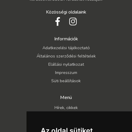
Közösségi oldalaink
Információk
Adatkezelési tájékoztató
Általános szerződési feltételek
Elállási nyilatkozat
Impresszum
Süti beállítások
Menü
Hírek, cikkek
Kapcsolat
Katalógusok
Az oldal sütiket