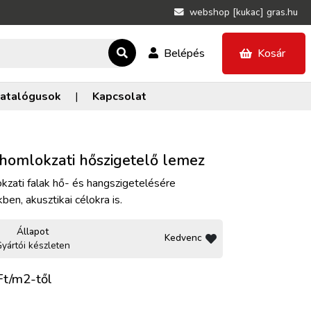
webshop [kukac] gras.hu
Belépés
Kosár
atalógusok
|
Kapcsolat
omlokzati hőszigetelő lemez
ati falak hő- és hangszigetelésére
en, akusztikai célokra is.
Állapot
Kedvenc
yártói készleten
t/m2-től