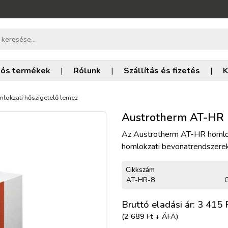
iós termékek
|
Rólunk
|
Szállítás és fizetés
|
K
lokzati hőszigetelő lemez
Austrotherm AT-HR h
Az Austrotherm AT-HR homlokz
homlokzati bevonatrendszerekb
Cikkszám
AT-HR-8
G
Bruttó eladási ár: 3 415
F
(2 689 Ft + ÁFA)