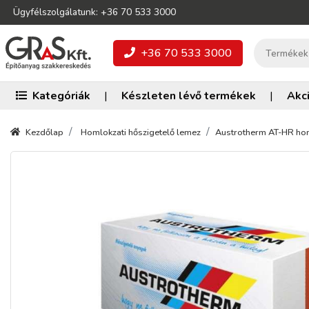
Ügyfélszolgálatunk: +36 70 533 3000
+36 70 533 3000
Kategóriák
|
Készleten lévő termékek
|
Akc
Kezdőlap
Homlokzati hőszigetelő lemez
Austrotherm AT-HR hom