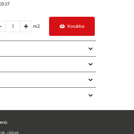
03:27
m2
Kosárba
enü
rek, cikkek