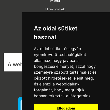
Menü
Hírek, cikkek
Kapcsolat
Katalógusok
Az oldal sütiket
Rólunk
használ
Szállítás és fizetés
Vásárlási feltételek
Az oldal sütiket és egyéb
nyomkövető technológiákat
alkalmaz, hogy javítsa a
böngészési élményét, azzal hogy
személyre szabott tartalmakat és
célzott hirdetéseket jelenít meg,
és elemzi a weboldalunk
forgalmát, hogy megtudjuk
honnan érkeztek a látogatóink.
Elfogadom