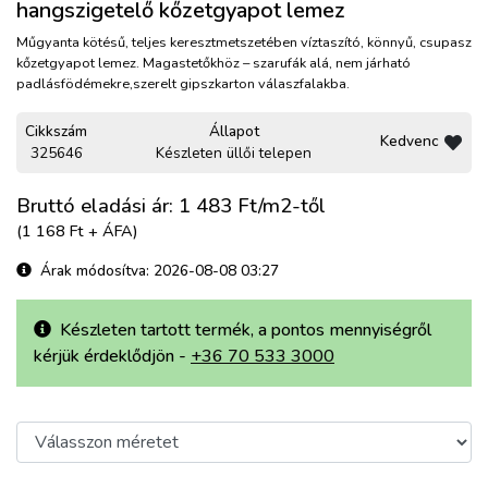
hangszigetelő kőzetgyapot lemez
Műgyanta kötésű, teljes keresztmetszetében víztaszító, könnyű, csupasz
kőzetgyapot lemez. Magastetőkhöz – szarufák alá, nem járható
padlásfödémekre,szerelt gipszkarton válaszfalakba.
Cikkszám
Állapot
Kedvenc
325646
Készleten üllői telepen
Bruttó eladási ár: 1 483
Ft/m2-től
(1 168 Ft + ÁFA)
Árak módosítva: 2026-08-08 03:27
Készleten tartott termék, a pontos mennyiségről
kérjük érdeklődjön -
+36 70 533 3000