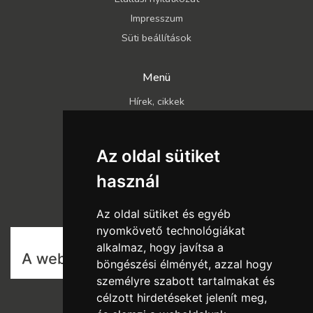
Impresszum
Süti beállítások
Menü
Hírek, cikkek
Kapcsolat
Katalógusok
Az oldal sütiket
Rólunk
használ
Szállítás és fizetés
Vásárlási feltételek
Az oldal sütiket és egyéb
nyomkövető technológiákat
alkalmaz, hogy javítsa a
böngészési élményét, azzal hogy
személyre szabott tartalmakat és
célzott hirdetéseket jelenít meg,