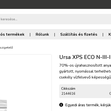
iós termékek
|
Rólunk
|
Szállítás és fizetés
|
K
őszigetelő
Ursa XPS ECO N-III-I
70%-os újrahasznosított anya
gyártott, nyomással terhelhe
csekély vízfelvevő képességű
Cikkszám
2144616
G
Egyedi áras termék, kérjük