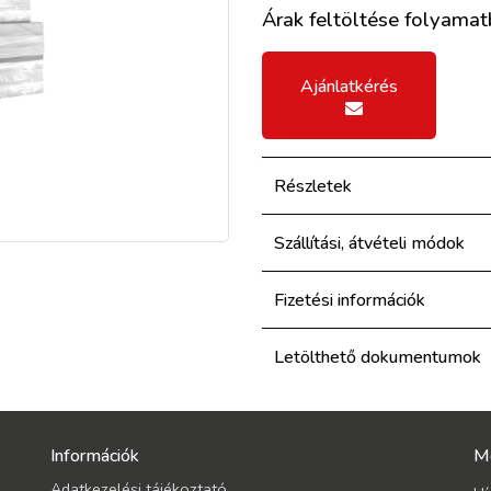
Árak feltöltése folyamatb
Ajánlatkérés
Részletek
Szállítási, átvételi módok
Fizetési információk
Letölthető dokumentumok
Információk
M
Adatkezelési tájékoztató