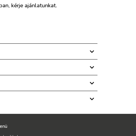
an, kérje ajánlatunkat.
enü