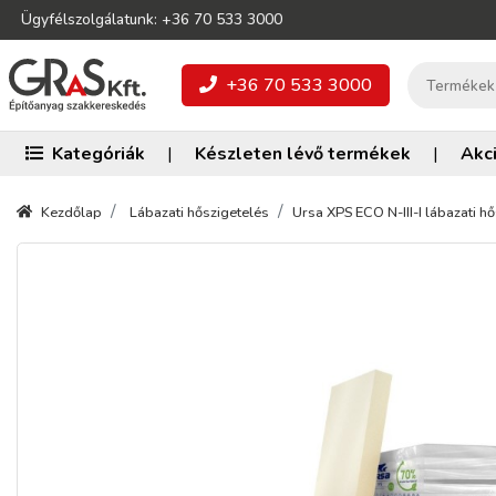
Ügyfélszolgálatunk: +36 70 533 3000
+36 70 533 3000
Kategóriák
|
Készleten lévő termékek
|
Akc
Kezdőlap
Lábazati hőszigetelés
Ursa XPS ECO N-III-I lábazati h