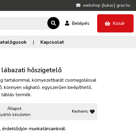
webshop [kukac] gras.hu
Belépés
Kosár
atalógusok
|
Kapcsolat
 lábazati hőszigetelő
g tartalommal, környezetbarát csomagolással
tő, könnyen vágható, egyszerűen beépíthető,
 táblás termék.
Állapot
Kedvenc
yártói készleten
, érdeklődjön munkatársainknál.