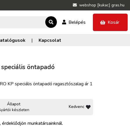
webshop [kukac] gras.hu
Belépés
Kosár
atalógusok
|
Kapcsolat
peciális öntapadó
O KP speciális öntapadó ragasztószalag ár 1
Állapot
Kedvenc
yártói készleten
, érdeklődjön munkatársainknál.