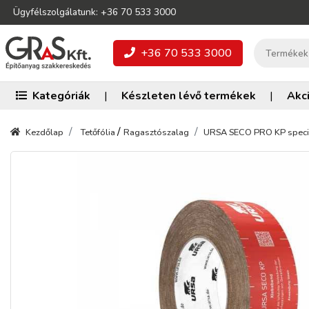
Ügyfélszolgálatunk: +36 70 533 3000
+36 70 533 3000
Kategóriák
|
Készleten lévő termékek
|
Akc
/
Kezdőlap
Tetőfólia
Ragasztószalag
URSA SECO PRO KP speciá