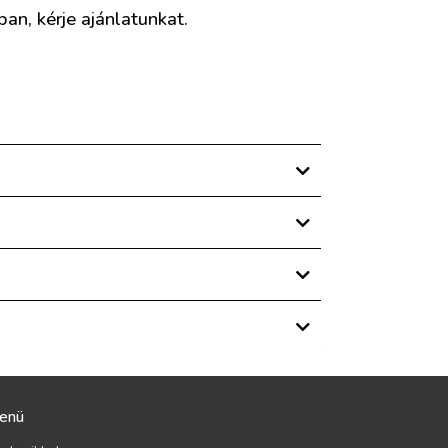
an, kérje ajánlatunkat.
enü