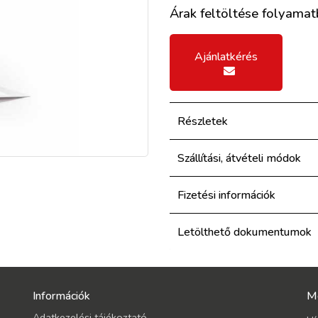
Árak feltöltése folyamatb
Ajánlatkérés
Részletek
Szállítási, átvételi módok
Fizetési információk
Letölthető dokumentumok
Információk
M
Adatkezelési tájékoztató