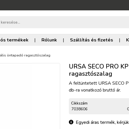
iós termékek
|
Rólunk
|
Szállítás és fizetés
|
K
lis öntapadó ragasztószalag
URSA SECO PRO KP s
ragasztószalag
A feltüntetett URSA SECO PR
db-ra vonatkozó bruttó ár.
Cikkszám
7038606
G
Egyedi áras termék, kérjük