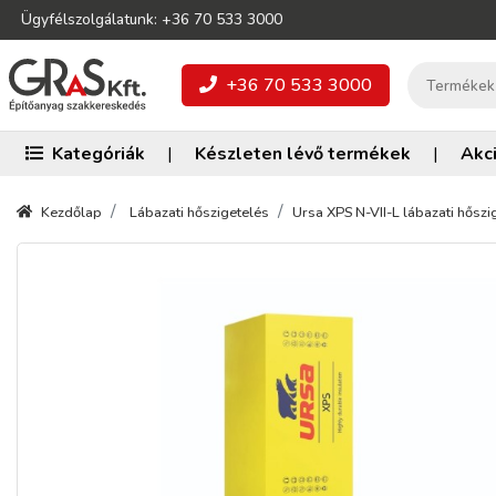
Ügyfélszolgálatunk: +36 70 533 3000
+36 70 533 3000
Kategóriák
|
Készleten lévő termékek
|
Akc
Kezdőlap
Lábazati hőszigetelés
Ursa XPS N-VII-L lábazati hőszi