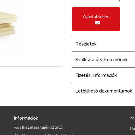
Ajánlatkérés
Részletek
Szállítási, átvételi módok
Fizetési információk
Letölthető dokumentumok
Információk
M
Adatkezelési tájékoztató
Hí