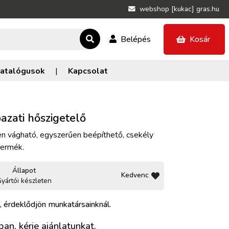
webshop [kukac] gras.hu
Belépés
Kosár
atalógusok
|
Kapcsolat
azati hőszigetelő
n vágható, egyszerűen beépíthető, csekély
termék.
Állapot
Kedvenc
yártói készleten
, érdeklődjön munkatársainknál.
an, kérje ajánlatunkat.