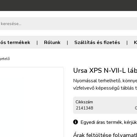
iós termékek
|
Rólunk
|
Szállítás és fizetés
|
K
getelő
Ursa XPS N-VII-L láb
Nyomással terhelhető, könnye
vízfelvevő képességű táblás 
Cikkszám
2141348
G
Egyedi áras termék, kérjük
Árak feltöltése folyamatb