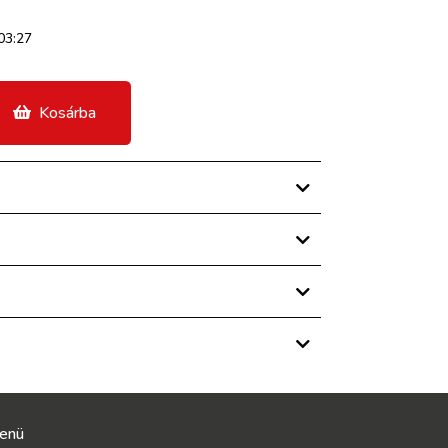
03:27
Kosárba
enü