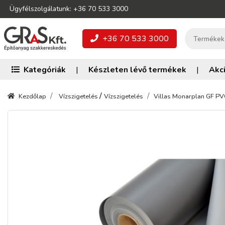
Ügyfélszolgálatunk: +36 70 533 3000
+36 70 533 3000
Kategóriák
|
Készleten lévő termékek
|
Akc
/
Kezdőlap
Vízszigetelés
Vízszigetelés
Villas Monarplan GF PVC