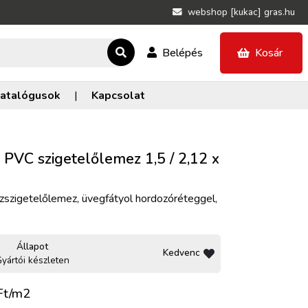
webshop [kukac] gras.hu
Belépés
Kosár
atalógusok
|
Kapcsolat
PVC szigetelőlemez 1,5 / 2,12 x
szigetelőlemez, üvegfátyol hordozóréteggel,
Állapot
Kedvenc
yártói készleten
t/m2