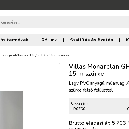
iós termékek
|
Rólunk
|
Szállítás és fizetés
|
K
 szigetelőlemez 1,5 / 2,12 x 15 m szürke
Villas Monarplan GF 
15 m szürke
Lágy PVC anyagú, műanyag víz
szürke felső felülettel.
Cikkszám
R6766
G
Bruttó eladási ár: 5 703
F