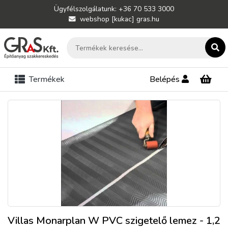
Ügyfélszolgálatunk: +36 70 533 3000
webshop [kukac] gras.hu
Termékek
Belépés
Villas Monarplan W PVC szigetelő lemez - 1,2