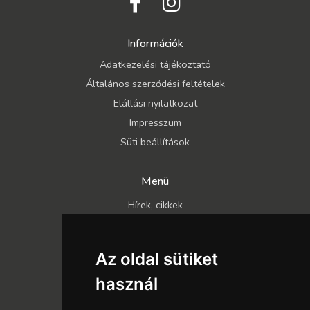
Információk
Adatkezelési tájékoztató
Általános szerződési feltételek
Elállási nyilatkozat
Impresszum
Süti beállítások
Menü
Hírek, cikkek
Kapcsolat
Katalógusok
Az oldal sütiket
Rólunk
használ
Szállítás és fizetés
Vásárlási feltételek