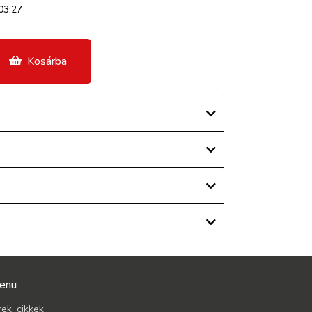
03:27
Kosárba
enü
rek, cikkek