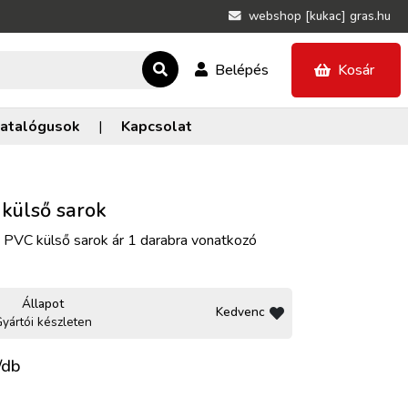
webshop [kukac] gras.hu
Belépés
Kosár
atalógusok
|
Kapcsolat
 külső sarok
n PVC külső sarok ár 1 darabra vonatkozó
Állapot
Kedvenc
yártói készleten
/db