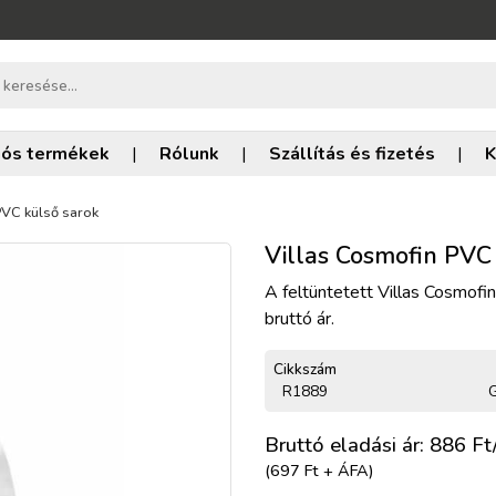
iós termékek
|
Rólunk
|
Szállítás és fizetés
|
K
PVC külső sarok
Villas Cosmofin PVC
A feltüntetett Villas Cosmofi
bruttó ár.
Cikkszám
R1889
G
Bruttó eladási ár: 886
Ft
(697 Ft + ÁFA)