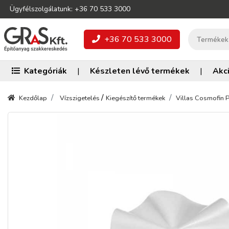
Ügyfélszolgálatunk: +36 70 533 3000
+36 70 533 3000
Kategóriák
|
Készleten lévő termékek
|
Akc
/
Kezdőlap
Vízszigetelés
Kiegészítő termékek
Villas Cosmofin 