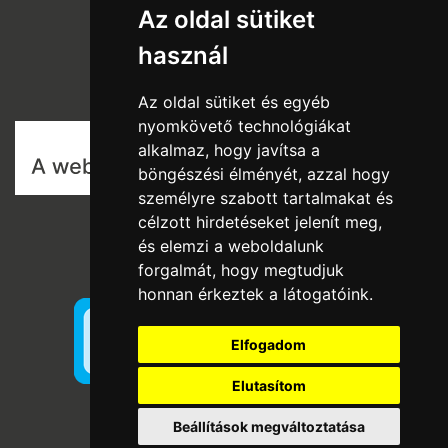
Az oldal sütiket
Rólunk
használ
Szállítás és fizetés
Vásárlási feltételek
Az oldal sütiket és egyéb
nyomkövető technológiákat
alkalmaz, hogy javítsa a
böngészési élményét, azzal hogy
személyre szabott tartalmakat és
célzott hirdetéseket jelenít meg,
és elemzi a weboldalunk
forgalmát, hogy megtudjuk
honnan érkeztek a látogatóink.
Elfogadom
Elutasítom
Beállítások megváltoztatása