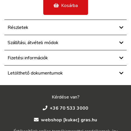
Kosárba
Részletek
Szállítási, átvételi módok
Fizetési információk
Letölthető dokumentumok
Kérdése van?
+36 70 533 3000
webshop [kukac] gras.hu
Értékesítőink széles termékismerettel rendelkeznek, így