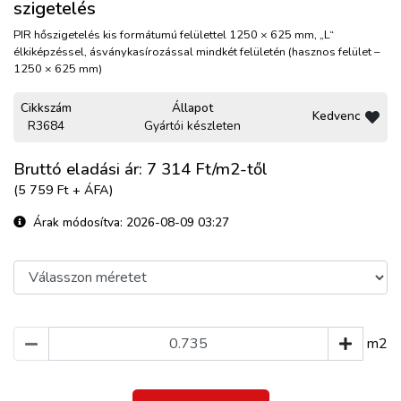
szigetelés
PIR hőszigetelés kis formátumú felülettel 1250 × 625 mm, „L“
élkiképzéssel, ásványkasírozással mindkét felületén (hasznos felület –
1250 × 625 mm)
Cikkszám
Állapot
Kedvenc
R3684
Gyártói készleten
Bruttó eladási ár: 7 314
Ft/m2-től
(5 759 Ft + ÁFA)
Árak módosítva: 2026-08-09 03:27
m2