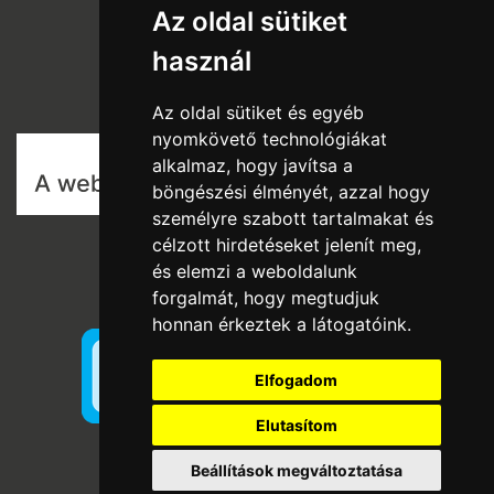
Az oldal sütiket
Rólunk
használ
Szállítás és fizetés
Vásárlási feltételek
Az oldal sütiket és egyéb
nyomkövető technológiákat
alkalmaz, hogy javítsa a
böngészési élményét, azzal hogy
személyre szabott tartalmakat és
célzott hirdetéseket jelenít meg,
és elemzi a weboldalunk
forgalmát, hogy megtudjuk
honnan érkeztek a látogatóink.
Elfogadom
Elutasítom
Beállítások megváltoztatása