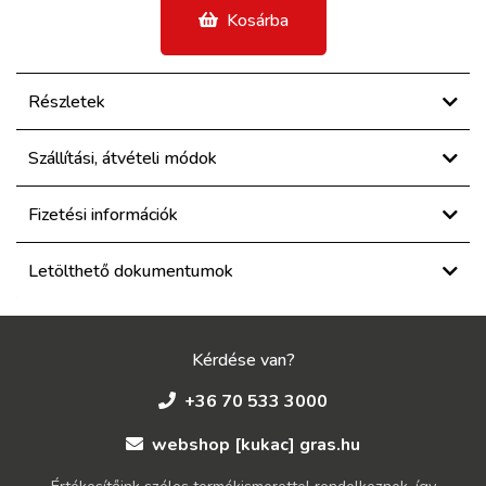
Kosárba
Részletek
Szállítási, átvételi módok
Fizetési információk
Letölthető dokumentumok
Kérdése van?
+36 70 533 3000
webshop [kukac] gras.hu
Értékesítőink széles termékismerettel rendelkeznek, így